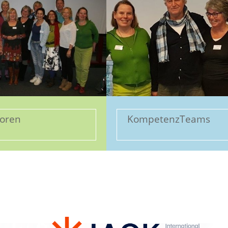
soren
KompetenzTeams