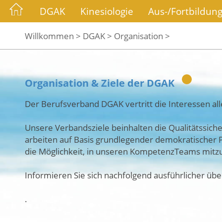
DGAK
Kinesiologie
Aus-/Fortbildun
Willkommen >
DGAK >
Organisation >
Organisation & Ziele der DGAK
Der Berufsverband DGAK vertritt die Interessen all
Unsere Verbandsziele beinhalten die Qualitätssich
arbeiten auf Basis grundlegender demokratischer P
die Möglichkeit, in unseren KompetenzTeams mitz
Informieren Sie sich nachfolgend ausführlicher über
.